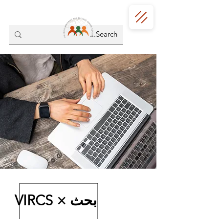
VIRCS × بحث