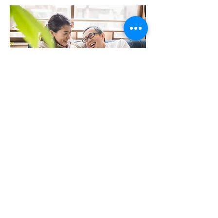
تقييم ورشة عمل الأبوة والأمومة
خلف
1004 North Park Street، Victoria BC، Canada
*
V8T 1C6 * هاتف:
250-361-9433
فاكس:
361-1914
info@vircs.bc.ca
Contact