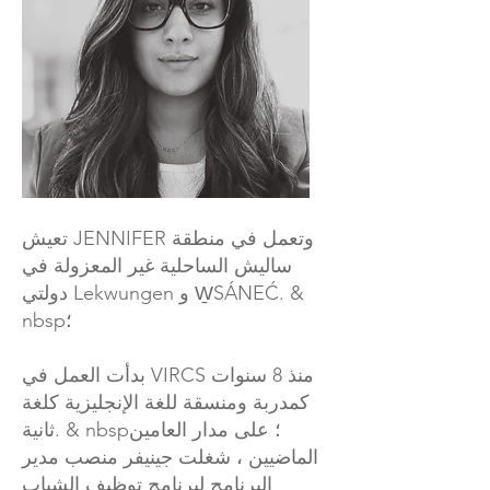
تعيش JENNIFER وتعمل في منطقة
ساليش الساحلية غير المعزولة في
دولتي Lekwungen و W̱SÁNEĆ. &
nbsp؛
بدأت العمل في VIRCS منذ 8 سنوات
كمدربة ومنسقة للغة الإنجليزية كلغة
ثانية. & nbsp؛ على مدار العامين
الماضيين ، شغلت جينيفر منصب مدير
البرنامج لبرنامج توظيف الشباب