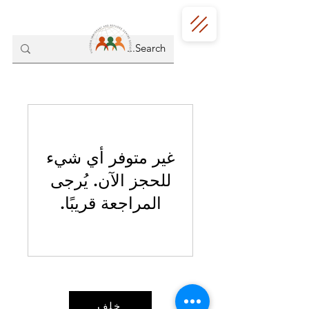
غير متوفر أي شيء
للحجز الآن. يُرجى
المراجعة قريبًا.
خلف